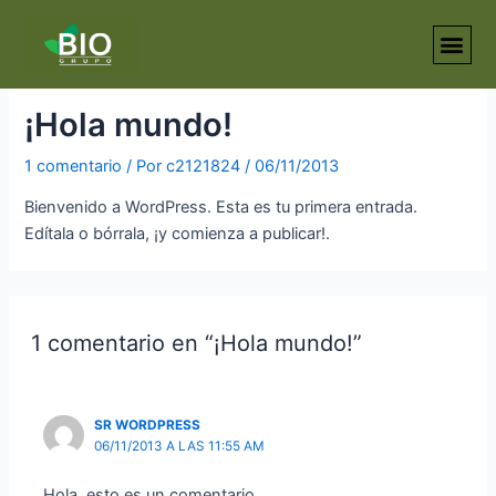
Ir
al
contenido
¡Hola mundo!
1 comentario
/ Por
c2121824
/
06/11/2013
Bienvenido a WordPress. Esta es tu primera entrada.
Edítala o bórrala, ¡y comienza a publicar!.
1 comentario en “¡Hola mundo!”
SR WORDPRESS
06/11/2013 A LAS 11:55 AM
Hola, esto es un comentario.